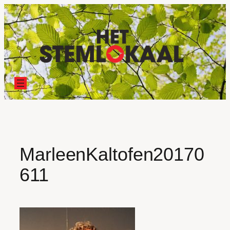
Ga
naar
de
inhoud
MarleenKaltofen20170
611