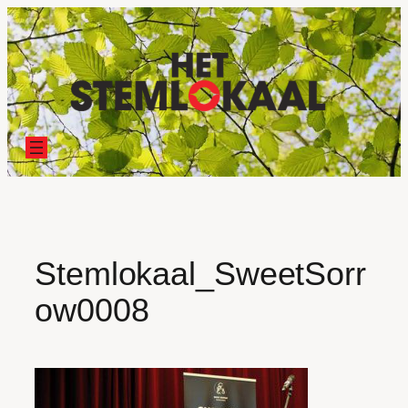
Ga
naar
de
inhoud
Stemlokaal_SweetSorr
ow0008