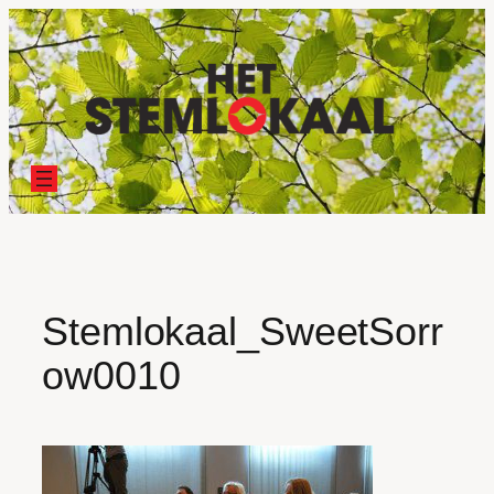
Ga
naar
de
inhoud
Stemlokaal_SweetSorr
ow0010