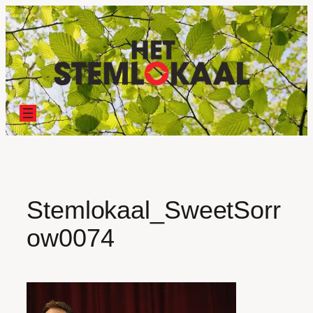
Ga
naar
de
inhoud
Stemlokaal_SweetSorr
ow0074