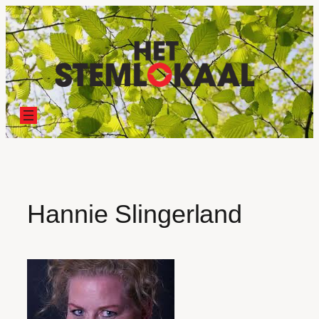
Ga
naar
de
inhoud
Hannie Slingerland