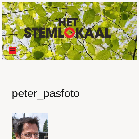
Ga
naar
de
inhoud
peter_pasfoto