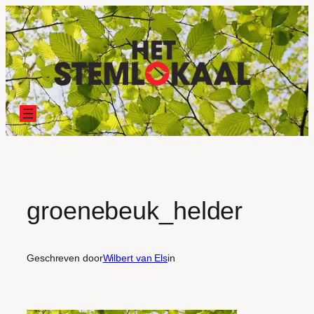
Ga
naar
de
inhoud
groenebeuk_helder
Geschreven door
Wilbert van Els
in